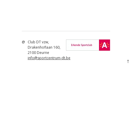
Bericht navigatie
@
Club DT vzw,
Drakenhoflaan 160,
2100 Deurne
info@sportcentrum-dt.be
↑