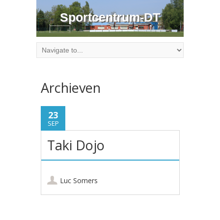
Sportcentrum-DT
Archieven
23
SEP
Taki Dojo
Luc Somers